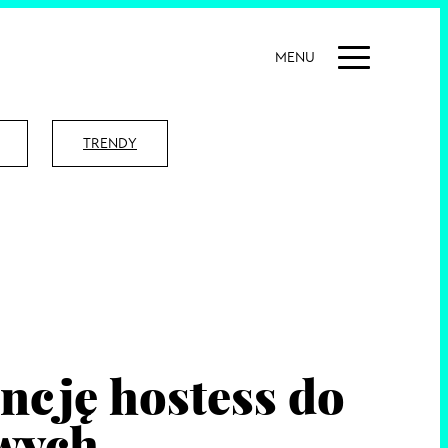
MENU
TRENDY
ncję hostess do
wych