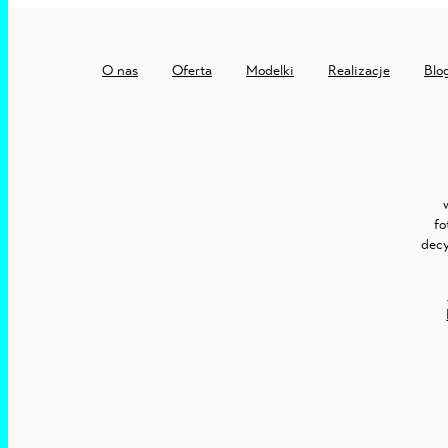
O nas
Oferta
Modelki
Realizacje
Blo
fo
decy