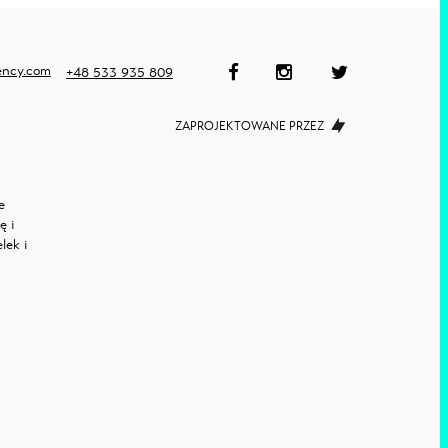
ency.com
+48 533 935 809
ZAPROJEKTOWANE PRZEZ
e
ę i
lek
i