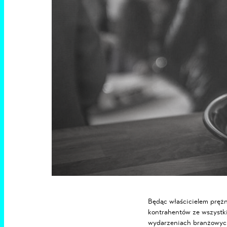
Będąc właścicielem prężn
kontrahentów ze wszystkic
wydarzeniach branżowych.