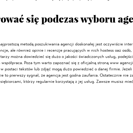
ować się podczas wyboru age
ajprostszą metodą poszukiwania agencji doskonałej jest oczywiście inter
cje, ale również opinie i recenzje pracujących w nich hostess oaz osób, 
tarzy można dowiedzieć się dużo o jakości świadczonych usług, podejściu
a współpraca. Poza tym warto zapoznać się z oficjalną stroną www agencji.
w postaci tekstów lub zdjęć mogą dużo powiedzieć o danej firmie. Jeżel
nie to pierwszy sygnał, że agencja jest godna zaufania. Ostatecznie nie 
siębiorcami, którzy regularnie korzystają z jej usług. Zawsze musisz mie