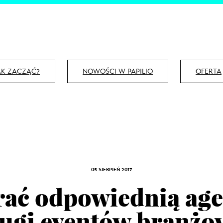
AK ZACZĄĆ?
NOWOŚCI W PAPILIO
OFERTA
05 SIERPIEŃ 2017
rać odpowiednią age
ługi eventów branżo