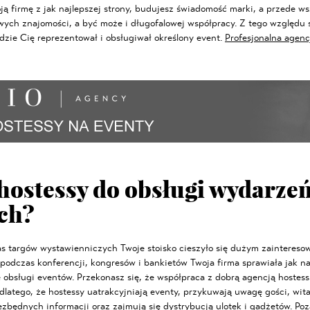
ą firmę z jak najlepszej strony, budujesz świadomość marki, a przede w
wych znajomości, a być może i długofalowej współpracy. Z tego względu
ędzie Cię reprezentował i obsługiwał określony event.
Profesjonalna agenc
hostessy do obsługi wydarze
ch?
as targów wystawienniczych Twoje stoisko cieszyło się dużym zaintereso
podczas konferencji, kongresów i bankietów Twoja firma sprawiała jak na
e obsługi eventów. Przekonasz się, że współpraca z dobrą agencją hostess
 dlatego, że hostessy uatrakcyjniają eventy, przykuwają uwagę gości, wita
ezbędnych informacji oraz zajmują się dystrybucją ulotek i gadżetów. Po