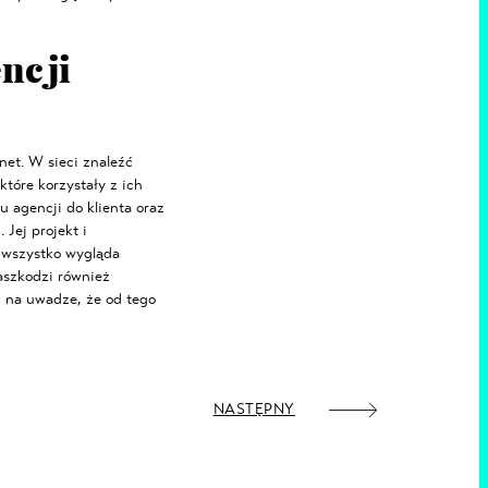
ncji
net. W sieci znaleźć
które korzystały z ich
 agencji do klienta oraz
 Jej projekt i
i wszystko wygląda
zaszkodzi również
ć na uwadze, że od tego
NASTĘPNY