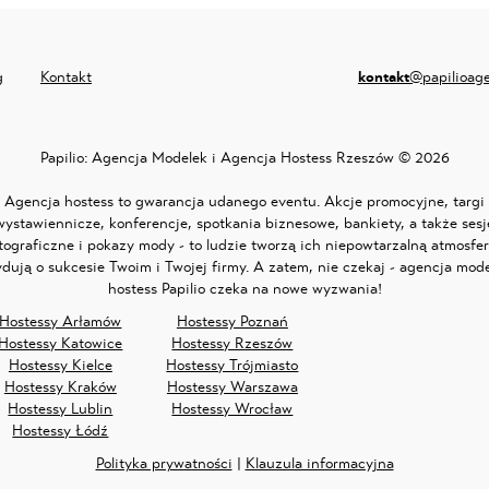
g
Kontakt
kontakt
@papilioag
Papilio:
Agencja Modelek i Agencja Hostess Rzeszów
© 2026
Agencja hostess
to gwarancja udanego eventu. Akcje promocyjne, targi
wystawiennicze, konferencje, spotkania biznesowe, bankiety, a także sesj
tograficzne i pokazy mody - to ludzie tworzą ich niepowtarzalną atmosfer
dują o sukcesie Twoim i Twojej firmy. A zatem, nie czekaj -
agencja mode
hostess Papilio czeka na nowe wyzwania!
Hostessy Arłamów
Hostessy Poznań
Hostessy Katowice
Hostessy Rzeszów
Hostessy Kielce
Hostessy Trójmiasto
Hostessy Kraków
Hostessy Warszawa
Hostessy Lublin
Hostessy Wrocław
Hostessy Łódź
Polityka prywatności
|
Klauzula informacyjna