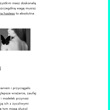
szystkim masz doskonałą
 szczególną wagę musisz
ja hostess
to absolutna
ń
waniem i przyciągało
jlepsze wrażenie, zaufaj
 i modelek przynosi
ją ich z życzliwymi
za tym mogą służyć