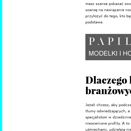
masz szanse pokazać swoj
szansę na nawiązanie no
przyłożyć do tego, kto b
podstawa.
Dlaczego 
branżowy
Jeżeli chcesz, aby podcz
tłumy odwiedzających, a 
specjalistom w dziedzini
nieocenione profity. A to
uśmiechami, udzielają ni