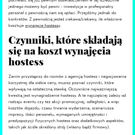
pochwalić się już pewnym doświadczeniem w tej dziedzinie
jednego możemy być pewni - inwestycja w profesjonalny
personel z pewnością nam się opłaci. Przejdźmy jednak do
konkretów. Z pewnością jesteś ciekawa/ciekawy, ile właściwie
kosztuje
wynajęcie hostessy
.
Czynniki, które składają
się na koszt wynajęcia
hostess
Zanim przystąpisz do rozmów z agencją hostess i negocjowania
korzystnej dla siebie ceny, musisz poznać czynniki, które
wpływają na ostateczną stawkę. Oczywiście najważniejszą
kwestią jest wynagrodzenie hostessy. A te najczęściej zależy od
rodzaju eventu czy też akcji promocyjnej, odległości, a więc
kosztów dojazdu, czasu trwania wydarzenia, scenariusza
imprezy, ilości personelu, wymaganych umiejętności i
predyspozycji fizycznych hostess oraz dodatkowych aspektów,
takich jak ściśle określony strój (własny bądź firmowy).