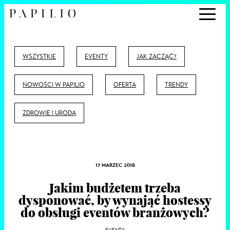
WSZYSTKIE
EVENTY
JAK ZACZĄĆ?
NOWOŚCI W PAPILIO
OFERTA
TRENDY
ZDROWIE I URODA
17 MARZEC 2018
Jakim budżetem trzeba
dysponować, by wynająć hostessy
do obsługi eventów branżowych?