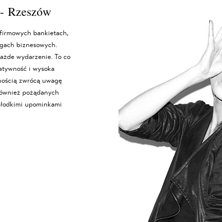
o - Rzeszów
 firmowych bankietach,
gach biznesowych.
ażde wydarzenie. To co
atywność i wysoka
ością zwrócą uwagę
 również pożądanych
 słodkimi upominkami