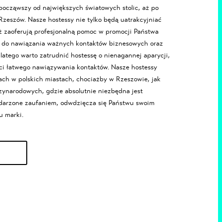
począwszy od największych światowych stolic, aż po
Rzeszów
. Nasze hostessy nie tylko będą uatrakcyjniać
eż zaoferują profesjonalną pomoc w promocji Państwa
ja do nawiązania ważnych kontaktów biznesowych oraz
latego warto zatrudnić hostessę o nienagannej aparycji,
ci łatwego nawiązywania kontaktów. Nasze hostessy
ach w polskich miastach, chociażby w
Rzeszowie
, jak
ynarodowych, gdzie absolutnie niezbędna jest
darzone zaufaniem, odwdzięcza się Państwu swoim
u marki.