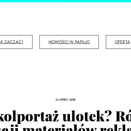
AK ZACZĄĆ?
NOWOŚCI W PAPILIO
OFERTA
12 LIPIEC 2018
 kolportaż ulotek? 
ucji materiałów rek