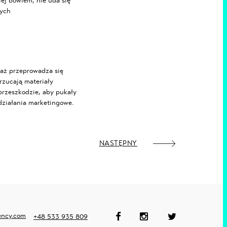
iej bowiem, nie uda się
wych
taż przeprowadza się
zucają materiały
przeszkodzie, aby pukały
działania marketingowe.
NASTĘPNY
ency.com
+48 533 935 809