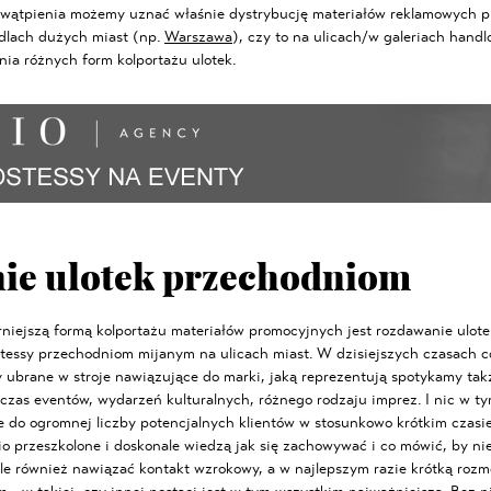
 wątpienia możemy uznać właśnie dystrybucję materiałów reklamowych pr
dlach dużych miast (np.
Warszawa
), czy to na ulicach/w galeriach hand
ia różnych form kolportażu ulotek.
ie ulotek przechodniom
iejszą formą kolportażu materiałów promocyjnych jest rozdawanie ulote
stessy przechodniom mijanym na ulicach miast. W dzisiejszych czasach c
 ubrane w stroje nawiązujące do marki, jaką reprezentują spotykamy ta
zas eventów, wydarzeń kulturalnych, różnego rodzaju imprez. I nic w ty
ie do ogromnej liczby potencjalnych klientów w stosunkowo krótkim czasie
o przeszkolone i doskonale wiedzą jak się zachowywać i co mówić, by nie
le również nawiązać kontakt wzrokowy, a w najlepszym razie krótką rozm