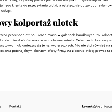
 - w takiej, czy innej postaci jest w tym wszystkim najważniejsza. Bez n
alnego klienta do przeczytania ulotki, a ostatecznie do zakupu reklamo
 usługi.
wy kolportaż ulotek
wśród przechodniów na ulicach miast, w galeriach handlowych itp. kolpor
domów mieszkańców wskazanego obszaru miasta. Wówczas to hostessy wr
cztowych lub umieszczają je na wycieraczkach. Nic nie stoi również na 
owania potencjalnym klientom oferty firmy, na zlecenie której prowadzą 
g
Kontakt
kontakt
@papilioag