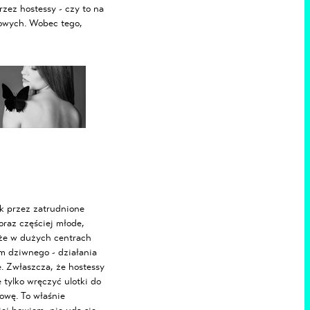
zez hostessy - czy to na
lowych. Wobec tego,
k przez zatrudnione
oraz częściej młode,
kże w dużych centrach
m dziwnego - działania
. Zwłaszcza, że hostessy
 tylko wręczyć ulotki do
owę. To właśnie