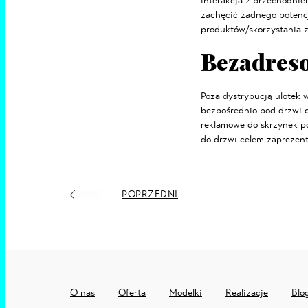
interakcja z przechodniem
zachęcić żadnego potencj
produktów/skorzystania z
Bezadreso
Poza dystrybucją ulotek 
bezpośrednio pod drzwi 
reklamowe do skrzynek po
do drzwi celem zaprezent
POPRZEDNI
O nas
Oferta
Modelki
Realizacje
Blo