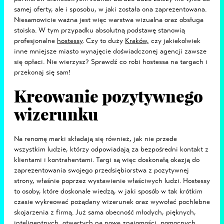
samej oferty, ale i sposobu, w jaki została ona zaprezentowana.
Niesamowicie ważna jest więc warstwa wizualna oraz obsługa
stoiska. W tym przypadku absolutną podstawę stanowią
profesjonalne
hostessy
. Czy to duży
Kraków,
czy jakiekolwiek
inne mniejsze miasto wynajęcie doświadczonej agencji zawsze
się opłaci. Nie wierzysz? Sprawdź
co robi hostessa na targach
i
przekonaj się sam!
Kreowanie pozytywnego
wizerunku
Na renomę marki składają się również, jak nie przede
wszystkim ludzie, którzy odpowiadają za bezpośredni kontakt z
klientami i kontrahentami. Targi są więc doskonałą okazją do
zaprezentowania swojego przedsiębiorstwa z pozytywnej
strony, właśnie poprzez wystawienie właściwych ludzi. Hostessy
to osoby, które doskonale wiedzą, w jaki sposób w tak krótkim
czasie wykreować pożądany wizerunek oraz wywołać pochlebne
skojarzenia z firmą. Już sama obecność młodych, pięknych,
inteligentnych, otwartych na nowe znajomości, pomocnych