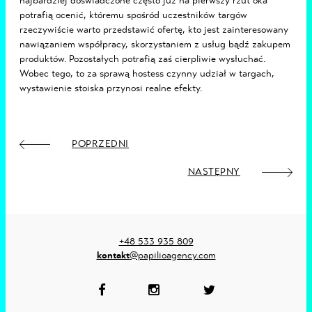
najbardziej doświadczone często już na pierwszy rzut oka
potrafią ocenić, któremu spośród uczestników targów
rzeczywiście warto przedstawić ofertę, kto jest zainteresowany
nawiązaniem współpracy, skorzystaniem z usług bądź zakupem
produktów. Pozostałych potrafią zaś cierpliwie wysłuchać.
Wobec tego, to za sprawą hostess czynny udział w targach,
wystawienie stoiska przynosi realne efekty.
POPRZEDNI
NASTĘPNY
+48 533 935 809
kontakt
@papilioagency.com