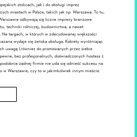
ejskich stolicach, jak i do obsługi imprez
zych miastach w Polsce, takich jak np.
Warszawa
. To tu,
arszawie odbywają się liczne imprezy branżowe
tu, techniki rolniczej, budownictwa, a nawet
j. Na targach, w których w zdecydowanej większości
azana wydaje się żeńska obsługa. Kobiety wyróżniając
ich uwagę (również do promowanych przez siebie
t pewne, bez profesjonalnych, doświadczonych
hostess z
podobnie żadnej firmie nie uda się odnieść sukcesu na
to w
Warszawie
, czy to w jakimkolwiek innym mieście.